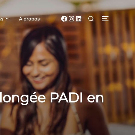
Rechercher :
Facebook
Instagram
LinkedIn
ns
A propos
PERMUTER 
plongée PADI en