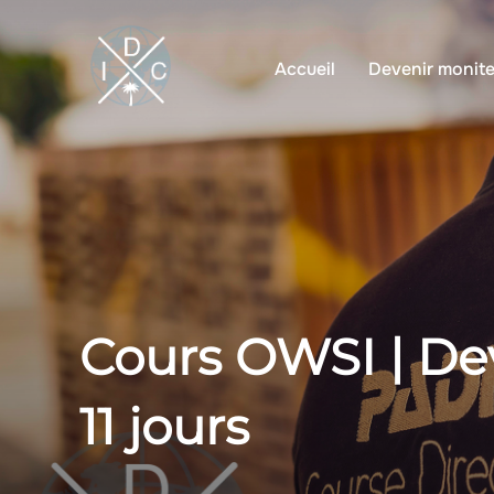
Aller
au
Accueil
Devenir monite
contenu
Cours OWSI | De
11 jours