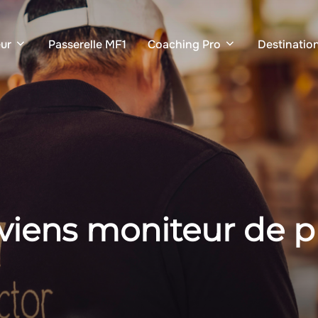
ur
Passerelle MF1
Coaching Pro
Destinatio
viens moniteur de 